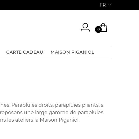
FR
0
CARTE CADEAU
MAISON PIGANIOL
. Parapluies droits, parapluies pliants, si
s proposons une large gamme de parapluies
ns les ateliers la Maison Piganiol.