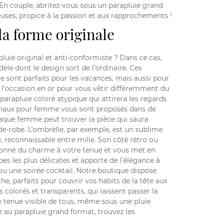
 En couple, abritez-vous sous un parapluie grand
uses, propice à la passion et aux rapprochements !
la forme originale
luie original et anti-conformiste ? Dans ce cas,
èle dont le design sort de l’ordinaire. Ces
le sont parfaits pour les vacances, mais aussi pour
 l’occasion en or pour vous vêtir différemment du
parapluie coloré atypique qui attirera les regards
ginaux pour femme vous sont proposés dans de
aque femme peut trouver la pièce qui saura
de-robe. L’ombrelle, par exemple, est un sublime
e, reconnaissable entre mille. Son côté rétro ou
 donne du charme à votre tenue et vous met en
es les plus délicates et apporte de l’élégance à
ou une soirée cocktail. Notre boutique dispose
e, parfaits pour couvrir vos habits de la tête aux
s colorés et transparents, qui laissent passer la
e tenue visible de tous, même sous une pluie
 au parapluie grand format, trouvez les