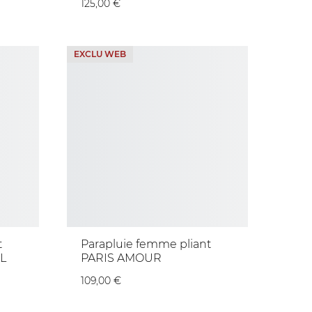
125,00 €
EXCLU WEB
t
Parapluie femme pliant
L
PARIS AMOUR
109,00 €