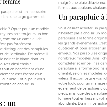
ur femme
malgré une pluie diluvienne.
format aux couleurs chaleure
e
parapluie est
un accessoire
Un parapluie à 
hui dans une large gamme de
Vous désirez acheter un parap
e chic ? Optez pour un modèle
n’hésitez pas à choisir un mod
 rayures sera toujours un bon
parapluies à la forme origina
bres, comme un camaïeu de
les grands événements. C’est
 n’est pas forcément
quotidien et pour arborer un 
e distinguent des parapluies
envieux. Nos parapluies ori
nt de l’ordinaire. De même, il
nombreux modèles. Ainsi, ch
e noir et le blanc, dont les
compléter et embellir sa gar
ouvez ainsi choisir
parapluie à la forme original
s tout en bénéficiant d’une
oriental, selon les modèles,
alement oser l’achat d’un
valeur. Il accompagne vos rob
leur unie. Enfin, pour vous
votre look, pour un mariage 
rtunité de choisir un
également de parapluies cloch
pieds, ainsi que des parapluie
lumière tout en laissant votr
s : un
abondante. Du mini parapluie