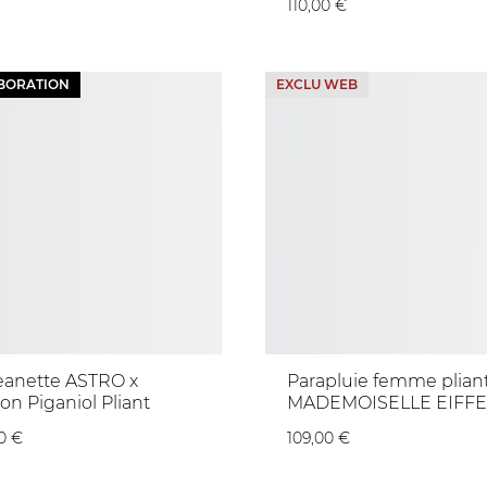
110,00 €
BORATION
EXCLU WEB
eanette ASTRO x
Parapluie femme plian
on Piganiol Pliant
MADEMOISELLE EIFFE
0 €
109,00 €