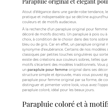
Parapluie original et élégant po
Atout d’élégance dans une garde-robe tendance, l
pratique et indispensable qui se décline aujourd’
couleurs et de motifs audacieux.
À la recherche d’un parapluie original pour femm
décoré de motifs discrets. Un parapluie à pois ou à
choix, à condition de le choisir dans des tons so
bleu ou de gris. Car en effet, un parapluie original
synonyme d'exubérance. Certains de nos modèles s
classiques par petites touches singulières qui sorte
existe des créations aux couleurs sobres, telles que l
motifs s’écartent des modèles traditionnels. Vous p
un
parapluie pour femme
original dans ses décor
structure simple et éprouvée, mais vous pouvez ég
parapluie pour femme original par sa forme, de cou
distinguer et pimenter votre look, vous avez l’oppo
parapluie coloré, idéal pour les beaux jours.
Parapluie coloré et à motif