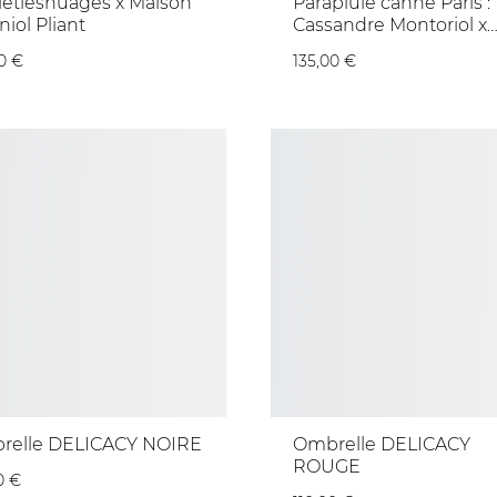
lletlesnuages x Maison
Parapluie canne Paris :
niol Pliant
Cassandre Montoriol x
Maison Piganiol
0 €
135,00 €
relle DELICACY NOIRE
Ombrelle DELICACY
ROUGE
0 €