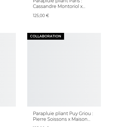
Parapluie pliant Paris :
Cassandre Montoriol x
Maison Piganiol
125,00 €
COLLABORATION
Parapluie pliant Puy Griou :
Pierre Soissons x Maison
Piganiol