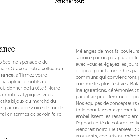
Afficher tout
rance
Mélanges de motifs, couleurs
séduire par un parapluie
colo
 pièce indispensable du
avec vous et égayez les jours 
lière. Grâce à notre collection
original pour femme. Ces par
France
, affirmez votre
communs qui conviendront pa
, parapluie à motifs ou
comme les plus festives. Bala
où donner de la tête ! Notre
inaugurations, cérémonies : 
aux motifs atypiques vous
parapluie pour femme origina
petits bijoux du marché du
Nos équipes de concepteurs 
uer par un accessoire de mode
toile pour laisser exprimer l
al en termes de savoir-faire
embellissent les rassembleme
l’opportunité de colorer les l
viendrait noircir le tableau.
amusants, coquets ou même s