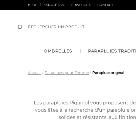
BLOG
ESPACE PRO
SUIVI COLIS
CONTACT
OMBRELLES
|
PARAPLUIES TRADIT
Accueil
Parapluies pour Femme
Parapluie original
Les parapluies Piganiol vous proposent de 
vous êtes à la recherche d'un parapluie 
solides et résistants, aux finitio