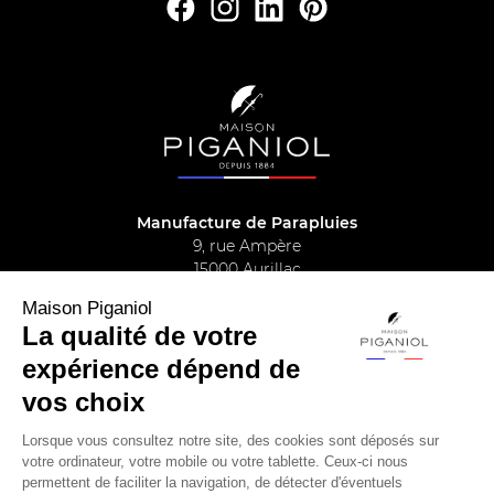
Manufacture de Parapluies
9, rue Ampère
15000 Aurillac
04.71.63.42.60
Maison Piganiol
La qualité de votre
expérience dépend de
Parapluie Piganiol
vos choix
Maison Piganiol
Lorsque vous consultez notre site, des cookies sont déposés sur
votre ordinateur, votre mobile ou votre tablette. Ceux-ci nous
Infos pratiques
permettent de faciliter la navigation, de détecter d'éventuels