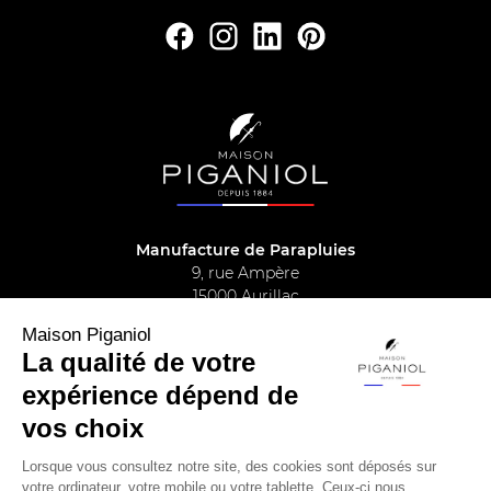
Manufacture de Parapluies
9, rue Ampère
15000 Aurillac
04.71.63.42.60
Maison Piganiol
La qualité de votre
expérience dépend de
Parapluie Piganiol
vos choix
Maison Piganiol
Lorsque vous consultez notre site, des cookies sont déposés sur
votre ordinateur, votre mobile ou votre tablette. Ceux-ci nous
Infos pratiques