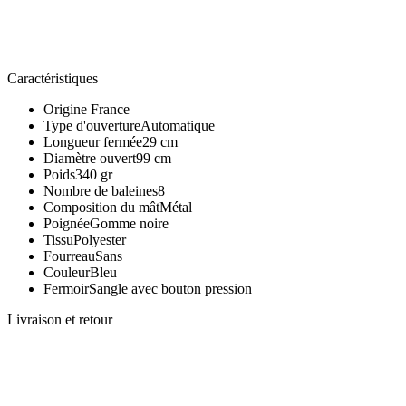
Caractéristiques
Origine
France
Type d'ouverture
Automatique
Longueur fermée
29 cm
Diamètre ouvert
99 cm
Poids
340 gr
Nombre de baleines
8
Composition du mât
Métal
Poignée
Gomme noire
Tissu
Polyester
Fourreau
Sans
Couleur
Bleu
Fermoir
Sangle avec bouton pression
Livraison et retour