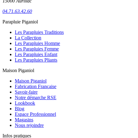
15000 Aurillac
04.71.63.42.60
Parapluie Piganiol
Les Parapluies Traditions
La Collection
Les Parapluies Homme
Les Parapluies Femme
Les Parapluies Enfant
Les Parapluies Pliants
Maison Piganiol
Maison Piganiol
Fabrication Française
Savoir-faire
Notre démarche RSE
Lookbook
Blog
Espace Professionnel
Magasins
Nous rejoindre
Infos pratiques