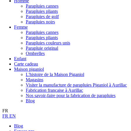
Homme
Parapluies cannes
Parapluies pliants
Parapluies de golf
Parapluies noirs
Femme
Parapluies cannes
Parapluies pliants
Parapluies couleurs unis
Parapluie original
Ombrelles
Enfant
Carte cadeau
Maison piganiol
L'histoire de la Maison Piganiol
Magasins
Visiter la manufacture de parapluies Piganiol à Aurillac
Fabrication française à Aurillac
Nos savoir-faire pour la fabrication de parapluies
Blog
FR
FR
EN
Blog